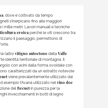
sa
, dove è coltivato da tempo
igneti s’inerpicano fino alle maggiori
re i mille metri. Lavori manuali e tecniche
iticoltura
eroica
perché le viti crescono tra
terizzano il paesaggio, permettono di
forte.
vitigno autoctono
Valle
nà (altro
della
te identità territoriale di montagna. Il
pargolo con acini dalla forma ovoidale con
ono caratterizzati da un estratto notevole
cuet
viene prevalentemente utilizzato dai
vino doc
, ad esempio l’Avanà utilizzato nel
Becuet
azione del
in purezza per la
lunghi invecchiamenti in botti di legno