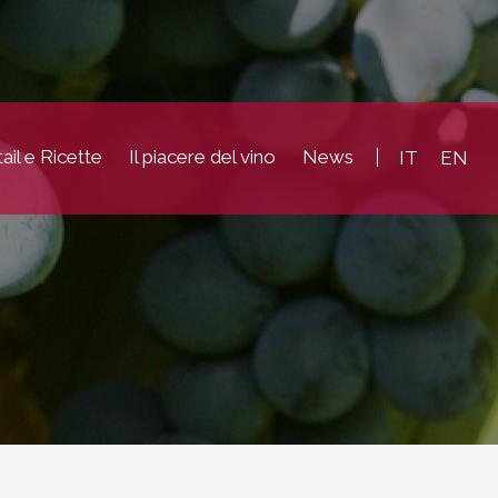
ail e Ricette
Il piacere del vino
News
IT
EN