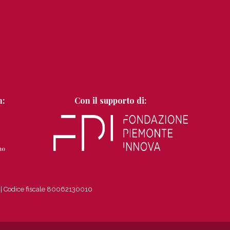
n:
Con il supporto di:
8
|
Codice fiscale 80062130010