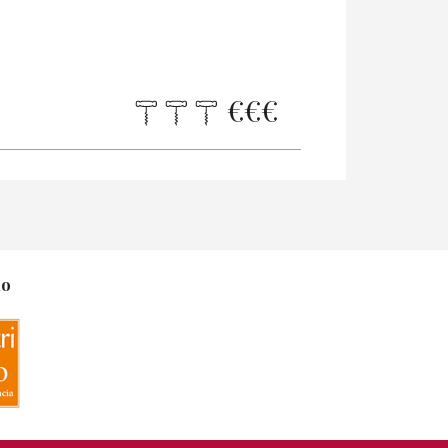
€
€
€
no