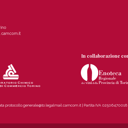
rino
.camcom.it
In collaborazione co
ficata protocollo.generale@to.legalmail.camcom.it | Partita IVA 0250647001