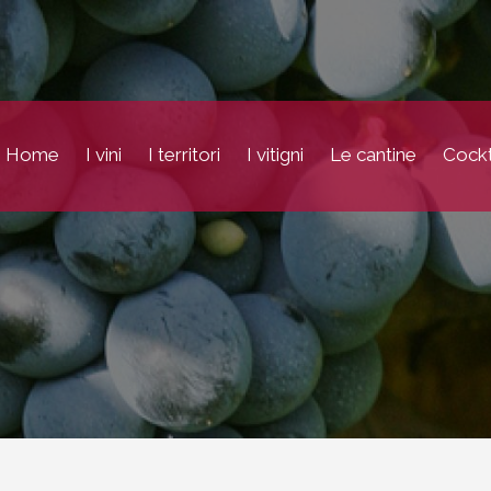
Home
I vini
I territori
I vitigni
Le cantine
Cockt