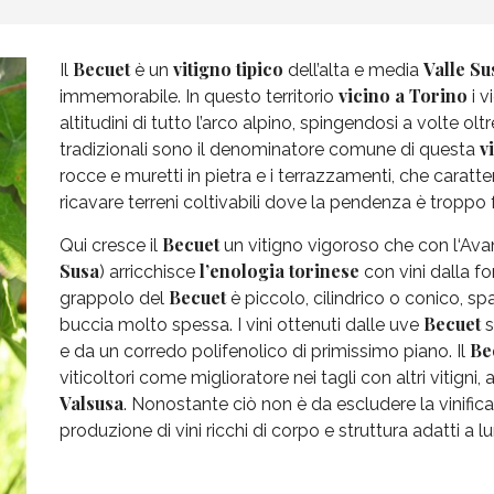
Becuet
vitigno tipico
Valle Su
Il
è un
dell’alta e media
vicino a Torino
immemorabile. In questo territorio
i v
altitudini di tutto l’arco alpino, spingendosi a volte olt
v
tradizionali sono il denominatore comune di questa
rocce e muretti in pietra e i terrazzamenti, che carat
ricavare terreni coltivabili dove la pendenza è troppo 
Becuet
Qui cresce il
un vitigno vigoroso che con l‘Ava
Susa
l’enologia torinese
) arricchisce
con vini dalla for
Becuet
grappolo del
è piccolo, cilindrico o conico, s
Becuet
buccia molto spessa. I vini ottenuti dalle uve
s
Be
e da un corredo polifenolico di primissimo piano. Il
viticoltori come miglioratore nei tagli con altri vitigni
Valsusa
. Nonostante ciò non è da escludere la vinific
produzione di vini ricchi di corpo e struttura adatti a 