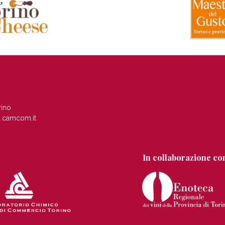
rino
.camcom.it
In collaborazione co