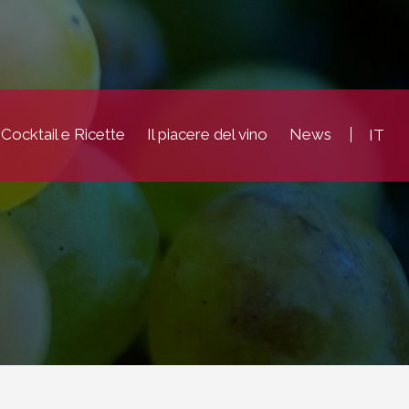
Cocktail e Ricette
Il piacere del vino
News
IT