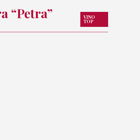
a “Petra”
VINO
TOP