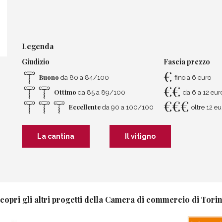
Legenda
Giudizio
Fascia prezzo
€
Buono
da 80 a 84/100
fino a 6 euro
€
€
Ottimo
da 85 a 89/100
da 6 a 12 eur
€
€
€
Eccellente
da 90 a 100/100
oltre 12 eu
La cantina
Il vitigno
copri gli altri progetti della Camera di commercio di Tori