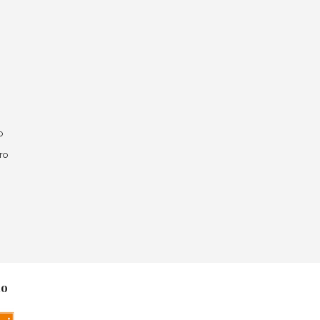
o
ro
no