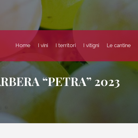
Home
I vini
I territori
I vitigni
Le cantine
RBERA “PETRA” 2023