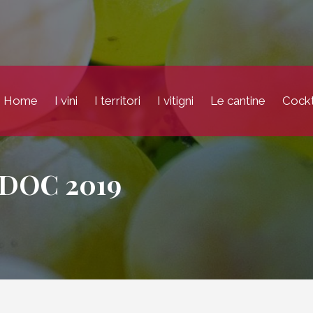
Home
I vini
I territori
I vitigni
Le cantine
Cockt
DOC 2019