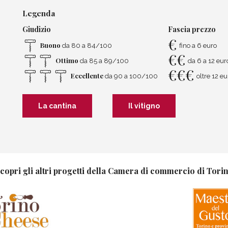
Legenda
Giudizio
Fascia prezzo
€
Buono
da 80 a 84/100
fino a 6 euro
€
€
Ottimo
da 85 a 89/100
da 6 a 12 eur
€
€
€
Eccellente
da 90 a 100/100
oltre 12 eu
La cantina
Il vitigno
copri gli altri progetti della Camera di commercio di Tori