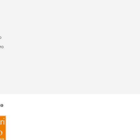
o
ro
no