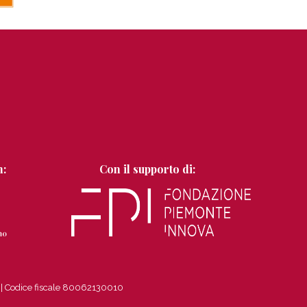
n:
Con il supporto di:
8
|
Codice fiscale 80062130010