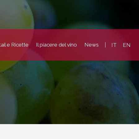
ail e Ricette
Il piacere del vino
News
IT
EN