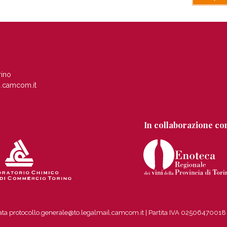
rino
.camcom.it
In collaborazione co
ficata protocollo.generale@to.legalmail.camcom.it | Partita IVA 0250647001