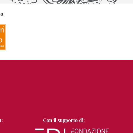
no
n:
Con il supporto di: