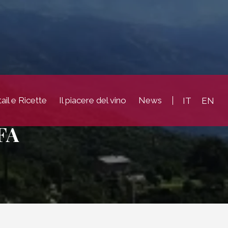
ail e Ricette
Il piacere del vino
News
IT
EN
FA