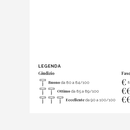
LEGENDA
Giudizio
Fasc
€
Buono
da 80 a 84/100
f
€
Ottimo
da 85 a 89/100
€
Eccellente
da 90 a 100/100