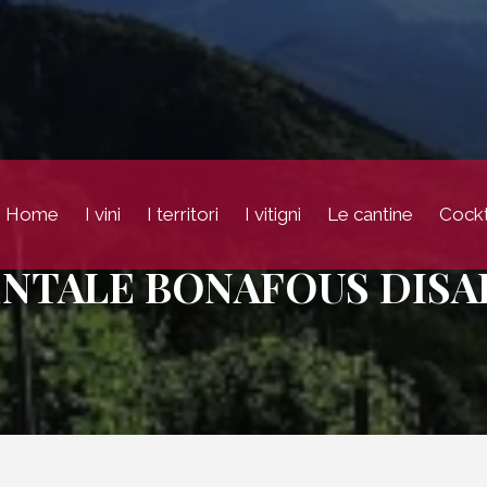
Home
I vini
I territori
I vitigni
Le cantine
Cockt
ENTALE BONAFOUS DISA