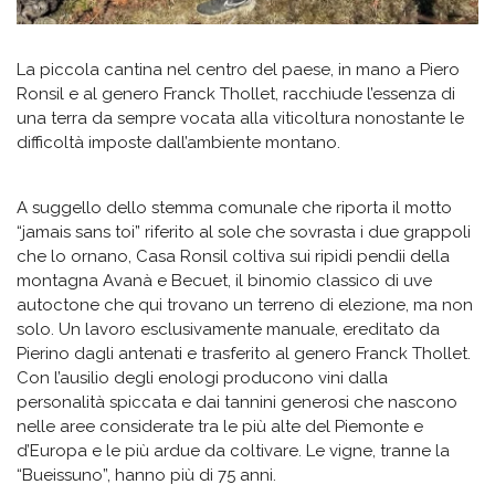
La piccola cantina nel centro del paese, in mano a Piero
Ronsil e al genero Franck Thollet, racchiude l’essenza di
una terra da sempre vocata alla viticoltura nonostante le
difficoltà imposte dall’ambiente montano.
A suggello dello stemma comunale che riporta il motto
“jamais sans toi” riferito al sole che sovrasta i due grappoli
che lo ornano, Casa Ronsil coltiva sui ripidi pendii della
montagna Avanà e Becuet, il binomio classico di uve
autoctone che qui trovano un terreno di elezione, ma non
solo. Un lavoro esclusivamente manuale, ereditato da
Pierino dagli antenati e trasferito al genero Franck Thollet.
Con l’ausilio degli enologi producono vini dalla
personalità spiccata e dai tannini generosi che nascono
nelle aree considerate tra le più alte del Piemonte e
d’Europa e le più ardue da coltivare. Le vigne, tranne la
“Bueissuno”, hanno più di 75 anni.