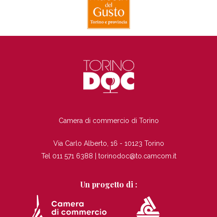
TI
Camera di commercio di Torino
Via Carlo Alberto, 16 - 10123 Torino
Tel 011 571 6388 |
torinodoc@to.camcom.it
Un progetto di :