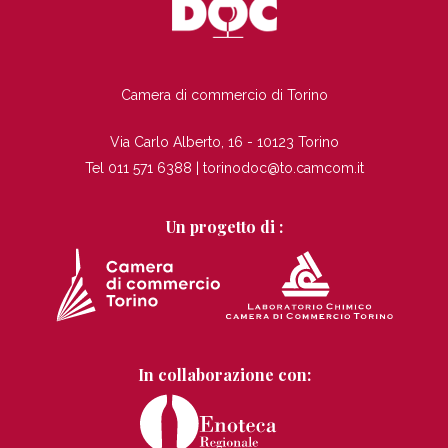
TI
Camera di commercio di Torino
Via Carlo Alberto, 16 - 10123 Torino
Tel 011 571 6388 |
torinodoc@to.camcom.it
Un progetto di :
In collaborazione con: