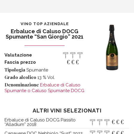
VINO TOP AZIENDALE
Erbaluce di Caluso DOCG
Spumante “San Giorgio” 2021
Valutazione
€
€
€
Fascia prezzo
Tipologia
Spumante
Grado alcolico
13 % Vol.
Denominazione
Erbaluce di Caluso
Spumante o Caluso Spumante DOCG
ALTRI VINI SELEZIONATI
Erbaluce di Caluso DOCG Passito
€
€
€
“Alladium” 2018
€
€
€
Canavese DOC Nebbiolo “Sust” 2022