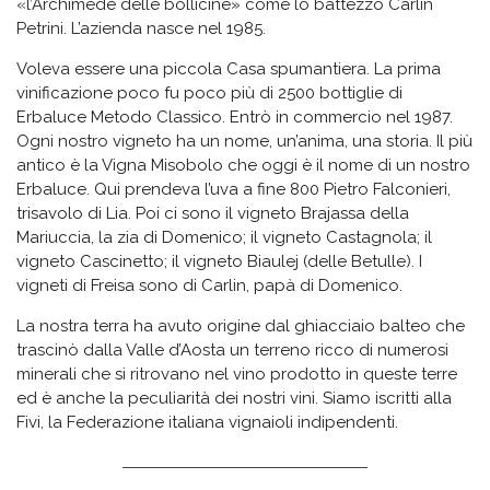
«l’Archimede delle bollicine» come lo battezzò Carlin
Petrini. L’azienda nasce nel 1985.
Voleva essere una piccola Casa spumantiera. La prima
vinificazione poco fu poco più di 2500 bottiglie di
Erbaluce Metodo Classico. Entrò in commercio nel 1987.
Ogni nostro vigneto ha un nome, un’anima, una storia. Il più
antico è la Vigna Misobolo che oggi è il nome di un nostro
Erbaluce. Qui prendeva l’uva a fine 800 Pietro Falconieri,
trisavolo di Lia. Poi ci sono il vigneto Brajassa della
Mariuccia, la zia di Domenico; il vigneto Castagnola; il
vigneto Cascinetto; il vigneto Biaulej (delle Betulle). I
vigneti di Freisa sono di Carlin, papà di Domenico.
La nostra terra ha avuto origine dal ghiacciaio balteo che
trascinò dalla Valle d’Aosta un terreno ricco di numerosi
minerali che si ritrovano nel vino prodotto in queste terre
ed è anche la peculiarità dei nostri vini. Siamo iscritti alla
Fivi, la Federazione italiana vignaioli indipendenti.