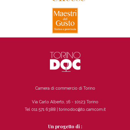
TI
Camera di commercio di Torino
Via Carlo Alberto, 16 - 10123 Torino
Tel 011 571 6388 |
torinodoc@to.camcom.it
Un progetto di :