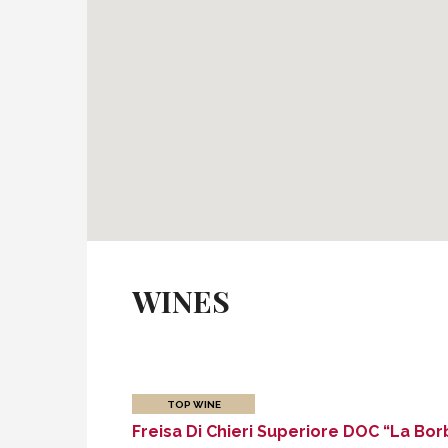
Freisa di Chieri Superiore DOC “La Borbogliosa” 20
WINES
CITTÀ DI TORINO AZIENDA AGRICOLA
Tel .
TOP WINE
DISCOVER MORE
Freisa Di Chieri Superiore DOC “La Bor
DIRECTIONS