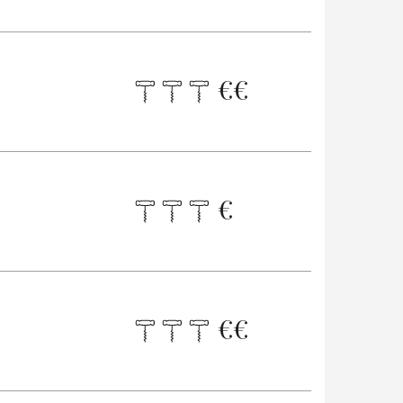
€
€
€
€
€