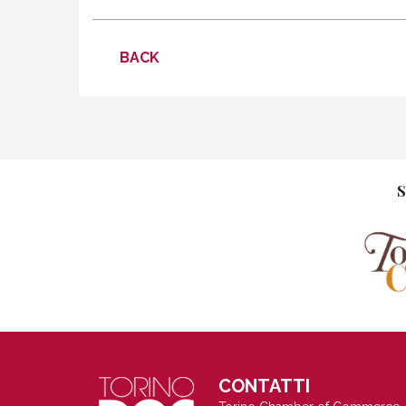
DISCOVER MORE
DIRECTIONS
BACK
Freisa di Chieri Superiore “Barbarossa” 2018
BALBIANO MELCHIORRE AZIENDA VITIVINICOLA S.N.C.
Tel .
S
DISCOVER MORE
DIRECTIONS
Freisa di Chieri superiore DOC Barbarossa 2012
BALBIANO MELCHIORRE AZIENDA VITIVINICOLA S.N.C.
Tel .
CONTATTI
DISCOVER MORE