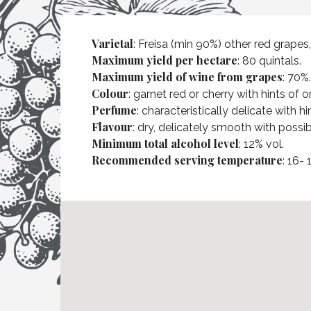
Varietal
: Freisa (min 90%) other red grapes,
Maximum yield per hectare
: 80 quintals.
Maximum yield of wine from grapes
: 70%.
Colour
: garnet red or cherry with hints of o
Perfume
: characteristically delicate with h
Flavour
: dry, delicately smooth with poss
Minimum total alcohol level
: 12% vol.
Recommended serving temperature
: 16- 