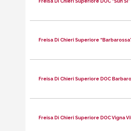
Freisa Di Chieri Superiore DOC “Sun Sì”
DISCOVER MORE
DIRECTIONS
Freisa di Chieri Superiore “Borbogliosa” 2018
Freisa Di Chieri Superiore “Barbarossa
CITTÀ DI TORINO AZIENDA AGRICOLA
Tel .
Freisa Di Chieri Superiore DOC Barbar
DISCOVER MORE
DIRECTIONS
Freisa di Chieri Superiore DOC “Sun Sì” 2014
STEFANO ROSSOTTO AZIENDA AGRICOLA
Tel .
Freisa Di Chieri Superiore DOC Vigna Vi