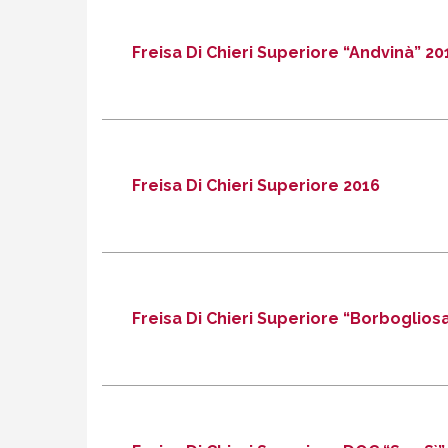
CITTÀ DI TORINO AZIENDA AGRICOLA
Tel .
Freisa Di Chieri Superiore “Andvinà” 20
DISCOVER MORE
DIRECTIONS
Freisa di Chieri Superiore “Andvinà” 2019
Freisa Di Chieri Superiore 2016
STEFANO ROSSOTTO AZIENDA AGRICOLA
Tel .
Freisa Di Chieri Superiore “Borboglios
DISCOVER MORE
DIRECTIONS
Freisa di Chieri Superiore 2016
STEFANO ROSSOTTO AZIENDA AGRICOLA
Tel .