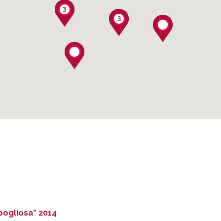
3
3
14
bogliosa” 2014