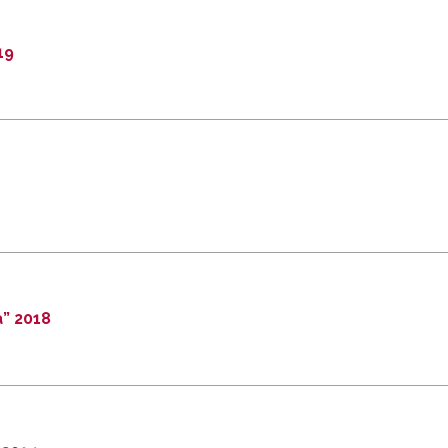
19
a” 2018