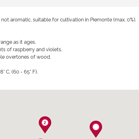
 not aromatic, suitable for cultivation in Piemonte (max. 0%).
range as it ages.
ints of raspberry and violets.
ible overtones of wood.
18° C. (60 - 65° F).
2