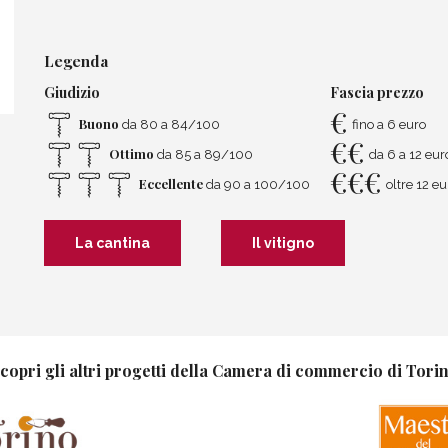
Legenda
Giudizio
Fascia prezzo
€
Buono
da 80 a 84/100
fino a 6 euro
€
€
Ottimo
da 85 a 89/100
da 6 a 12 eur
€
€
€
Eccellente
da 90 a 100/100
oltre 12 eu
La cantina
Il vitigno
copri gli altri progetti della Camera di commercio di Tori