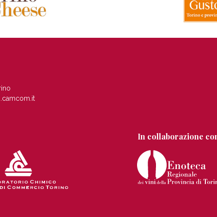
rino
.camcom.it
In collaborazione co