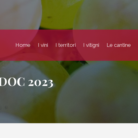
Home
I vini
I territori
I vitigni
Le cantine
 DOC 2023