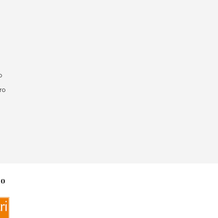
o
ro
no