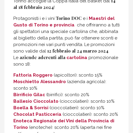
14
Torino accoglie la Coppa Italia del basket dal
al 18 febbraio 2024
!
Torino DOC
Protagonisti i e i vini
e i
Maestri del
Gusto di Torino e provincia
che offriranno a tutti
gli spettatori una speciale cartolina che, abbinata
al biglietto della partita, può far ottenere sconti e
promozioni nei vari punti vendita. Le promozioni
12 febbraio al 24 marzo 2024
sono valide dal
.
aziende aderenti alla
Le
cartolina
promozionale
sono 18:
Fattoria Roggero
(apicoltori): sconto 15%
Moschietto Alessandro
(azienda agricola):
sconto 10%
Birrificio Gilac
(birrifici): sconto 20%
Ballesio Cioccolato
(cioccolatieri): sconto 10%
Boella & Sorrisi
(cioccolatieri): sconto 10%
Chocolat Pasticceria
(cioccolatieri): sconto 20%
Enoteca Regionale dei Vini della Provincia di
Torino
(enoteche): sconto 20% (aperta nei fine