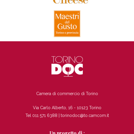
TI
Camera di commercio di Torino
Via Carlo Alberto, 16 - 10123 Torino
Tel 011 571 6388 |
torinodoc@to.camcom.it
Un progetto di :