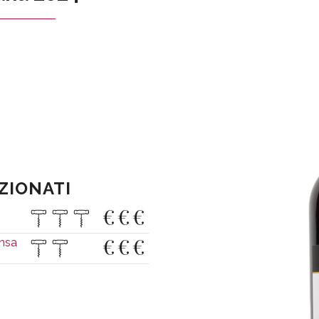
EZIONATI
€
€
€
€
€
€
nsa