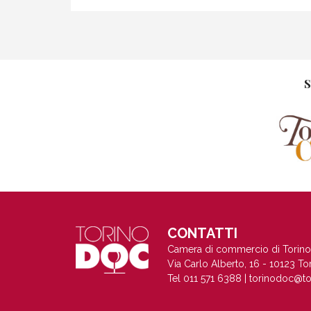
S
CONTATTI
Camera di commercio di Torino
Via Carlo Alberto, 16 - 10123 To
Tel 011 571 6388 |
torinodoc@to