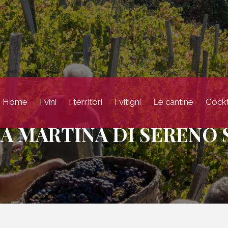
Home
I vini
I territori
I vitigni
Le cantine
Cockt
A MARTINA DI SERENO 