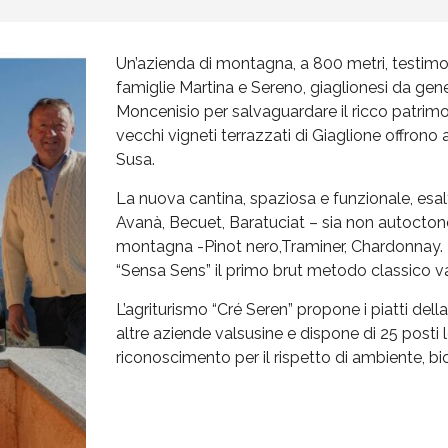
Un’azienda di montagna, a 800 metri, testimo
famiglie Martina e Sereno, giaglionesi da gene
Moncenisio per salvaguardare il ricco patrim
vecchi vigneti terrazzati di Giaglione offrono a
Susa.
La nuova cantina, spaziosa e funzionale, esal
Avanà, Becuet, Baratuciat – sia non autoctone
montagna -Pinot nero,Traminer, Chardonnay. D
“Sensa Sens” il primo brut metodo classico va
L’agriturismo “Cré Seren” propone i piatti della
altre aziende valsusine e dispone di 25 posti l
riconoscimento per il rispetto di ambiente, bio