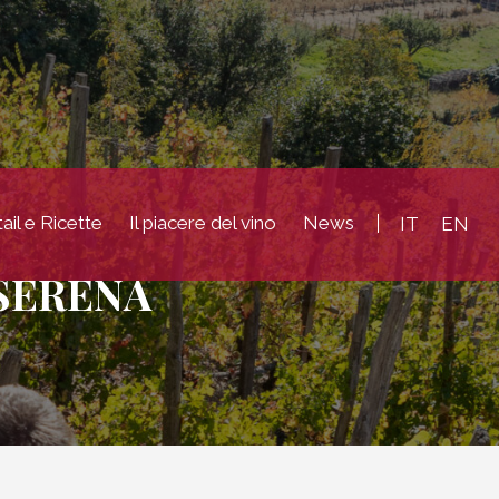
ail e Ricette
Il piacere del vino
News
IT
EN
SERENA