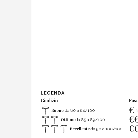
LEGENDA
Giudizio
Fasc
€
Buono
da 80 a 84/100
f
€
Ottimo
da 85 a 89/100
€
Eccellente
da 90 a 100/100