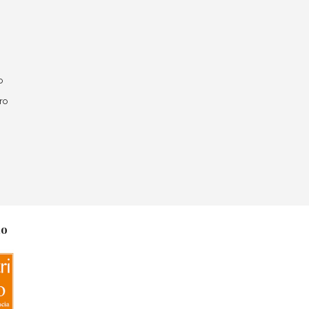
o
ro
no