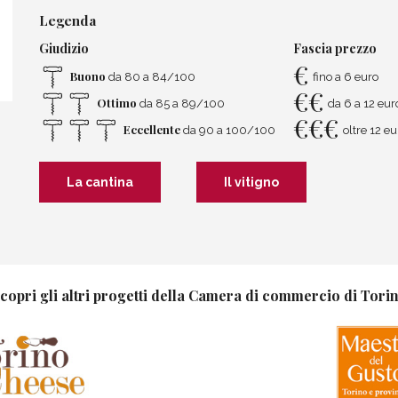
Legenda
Giudizio
Fascia prezzo
€
Buono
da 80 a 84/100
fino a 6 euro
€
€
Ottimo
da 85 a 89/100
da 6 a 12 eur
€
€
€
Eccellente
da 90 a 100/100
oltre 12 eu
La cantina
Il vitigno
copri gli altri progetti della Camera di commercio di Tori