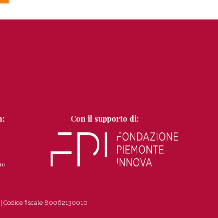
n:
Con il supporto di:
8
|
Codice fiscale 80062130010