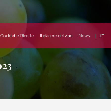
Cocktail e Ricette
Il piacere del vino
News
IT
023