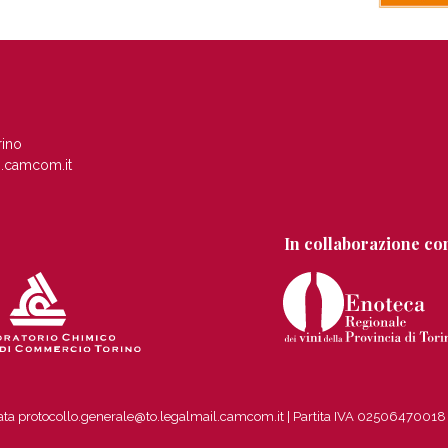
rino
.camcom.it
In collaborazione co
ficata protocollo.generale@to.legalmail.camcom.it | Partita IVA 0250647001