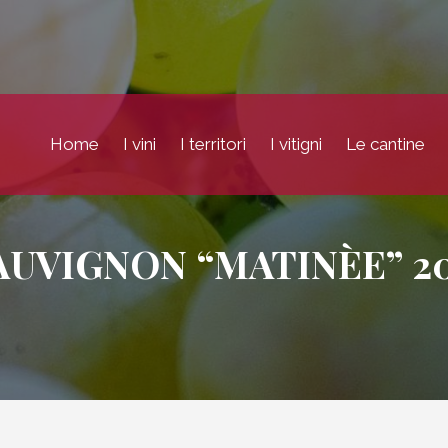
Home
I vini
I territori
I vitigni
Le cantine
UVIGNON “MATINÈE” 2