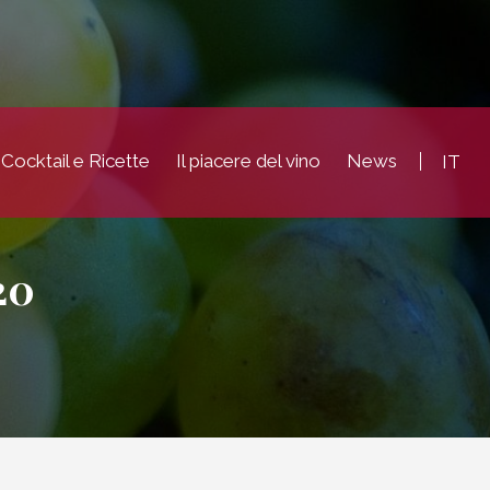
Cocktail e Ricette
Il piacere del vino
News
IT
20