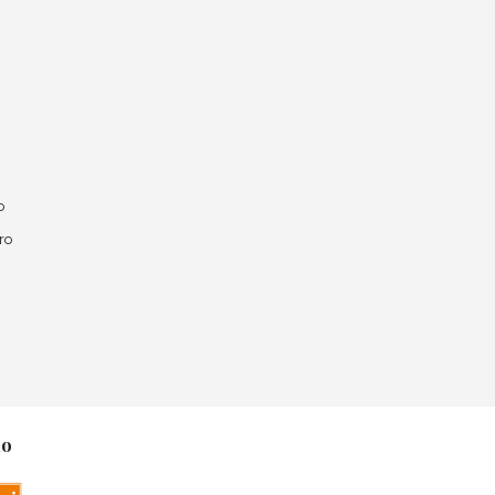
o
ro
no