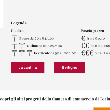
Legenda
Giudizio
Fascia prezzo
€
Buono
da 80 a 84/100
fino a 6 euro
€
€
Ottimo
da 85 a 89/100
da 6 a 12 eur
€
€
€
Eccellente
da 90 a 100/100
oltre 12 eu
La cantina
Il vitigno
copri gli altri progetti della Camera di commercio di Tori