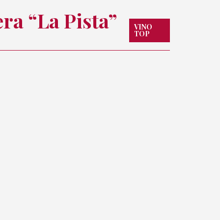
ra “La Pista”
VINO
TOP