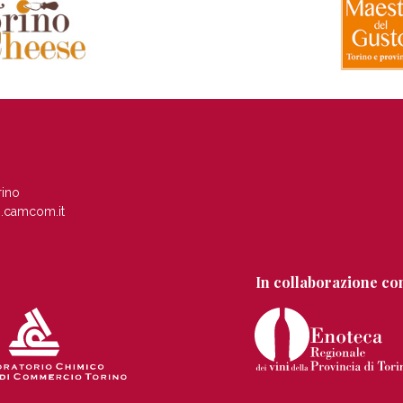
rino
.camcom.it
In collaborazione co