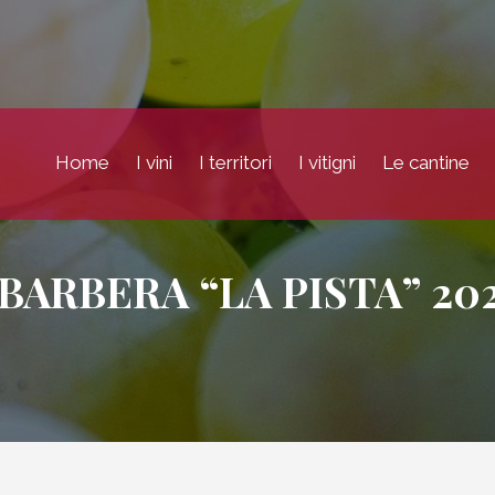
Home
I vini
I territori
I vitigni
Le cantine
BARBERA “LA PISTA” 20