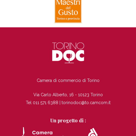
TI
Camera di commercio di Torino
Via Carlo Alberto, 16 - 10123 Torino
Tel 011 571 6388 |
torinodoc@to.camcom.it
Un progetto di :