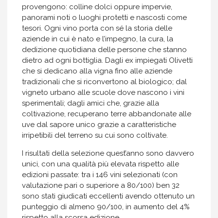
provengono: colline dolci oppure impervie,
panorami noti o luoghi protetti e nascosti come
tesori. Ogni vino porta con sé la storia delle
aziende in cui è nato e l’impegno, la cura, la
dedizione quotidiana delle persone che stanno
dietro ad ogni bottiglia. Dagli ex impiegati Olivetti
che si dedicano alla vigna fino alle aziende
tradizionali che si riconvertono al biologico; dal
vigneto urbano alle scuole dove nascono i vini
sperimentali; dagli amici che, grazie alla
coltivazione, recuperano terre abbandonate alle
uve dal sapore unico grazie a caratteristiche
irripetibili del terreno su cui sono coltivate.
I risultati della selezione quest’anno sono davvero
unici, con una qualità più elevata rispetto alle
edizioni passate: tra i 146 vini selezionati (con
valutazione pari o superiore a 80/100) ben 32
sono stati giudicati eccellenti avendo ottenuto un
punteggio di almeno 90/100, in aumento del 4%
rispetto alla scorsa edizione.