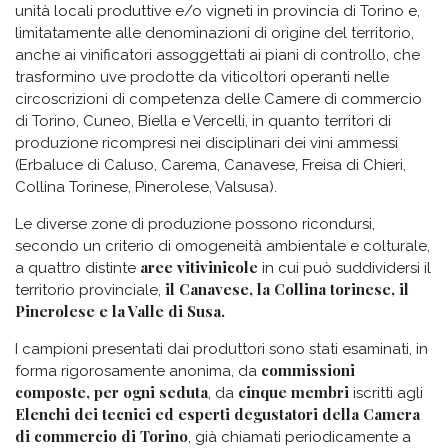
unità locali produttive e/o vigneti in provincia di Torino e,
limitatamente alle denominazioni di origine del territorio,
anche ai vinificatori assoggettati ai piani di controllo, che
trasformino uve prodotte da viticoltori operanti nelle
circoscrizioni di competenza delle Camere di commercio
di Torino, Cuneo, Biella e Vercelli, in quanto territori di
produzione ricompresi nei disciplinari dei vini ammessi
(Erbaluce di Caluso, Carema, Canavese, Freisa di Chieri,
Collina Torinese, Pinerolese, Valsusa).
Le diverse zone di produzione possono ricondursi,
secondo un criterio di omogeneità ambientale e colturale,
aree vitivinicole
a quattro distinte
in cui può suddividersi il
il Canavese, la Collina torinese, il
territorio provinciale,
Pinerolese e la Valle di Susa.
I campioni presentati dai produttori sono stati esaminati, in
commissioni
forma rigorosamente anonima, da
composte, per ogni seduta
cinque membri
, da
iscritti agli
Elenchi dei tecnici ed esperti degustatori della Camera
di commercio di Torino
, già chiamati periodicamente a