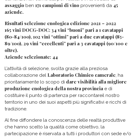
assaggio
171 campioni di vino
45
ben
provenienti da
aziende.
Risultati selezione enologica edizione 2021 – 2022
165 vini DOCG-DOC: 34 vini “buoni” pari a 1 cavatappi
(80-84/100), 102 vini “ottimi” pari a due cavatappi (85-
89/100), 29 vini “eccellenti” pari a 3 cavatappi (90/100 e
oltre).
Aziende selezionate: 44
L’attività di selezione, svolta grazie alla preziosa
Laboratorio Chimico camerale
collaborazione del
, ha
dare visibilità alla migliore
prioritariamente lo scopo di
produzione enologica della nostra provincia
e di
costituire il punto di partenza per raccontareil nostro
territorio in uno dei suoi aspetti più significativi e ricchi di
tradizione.
Al fine diffondere la conoscenza delle realtà produttive
che hanno scelto la qualità come obiettivo, la
partecipazione è riservata a tutti i produttori con sede e/o