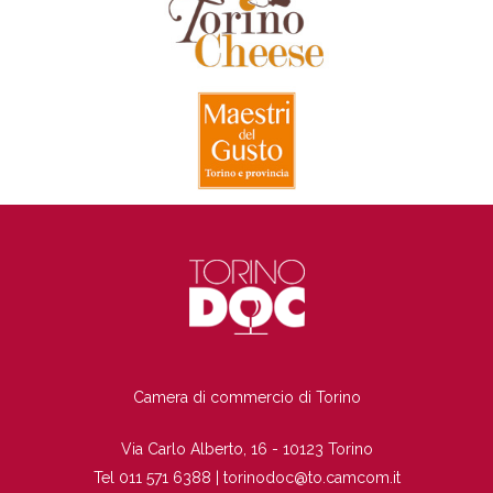
TI
Camera di commercio di Torino
Via Carlo Alberto, 16 - 10123 Torino
Tel 011 571 6388 |
torinodoc@to.camcom.it