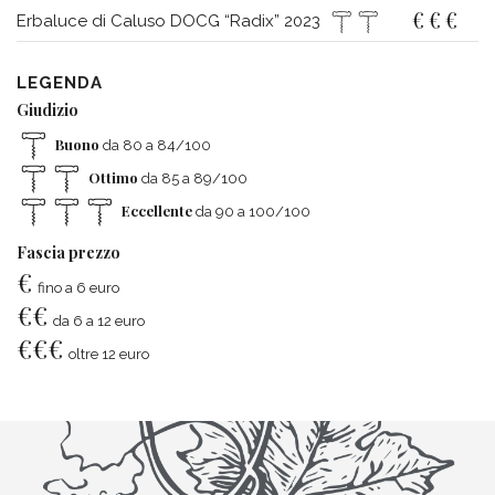
€
€
€
Erbaluce di Caluso DOCG “Radix” 2023
LEGENDA
Giudizio
Buono
da 80 a 84/100
Ottimo
da 85 a 89/100
Eccellente
da 90 a 100/100
Fascia prezzo
€
fino a 6 euro
€
€
da 6 a 12 euro
€
€
€
oltre 12 euro