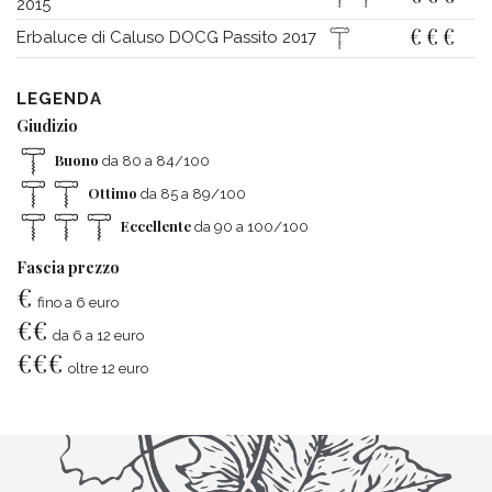
2015
€
€
€
Erbaluce di Caluso DOCG Passito 2017
LEGENDA
Giudizio
Buono
da 80 a 84/100
Ottimo
da 85 a 89/100
Eccellente
da 90 a 100/100
Fascia prezzo
€
fino a 6 euro
€
€
da 6 a 12 euro
€
€
€
oltre 12 euro