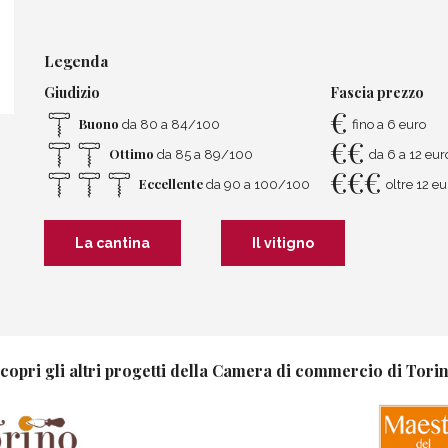
Legenda
Giudizio
Fascia prezzo
€
Buono
da 80 a 84/100
fino a 6 euro
€
€
Ottimo
da 85 a 89/100
da 6 a 12 eur
€
€
€
Eccellente
da 90 a 100/100
oltre 12 eu
La cantina
Il vitigno
copri gli altri progetti della Camera di commercio di Tori