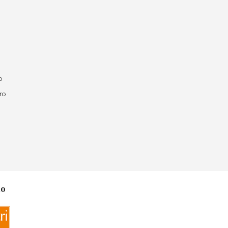
o
ro
no