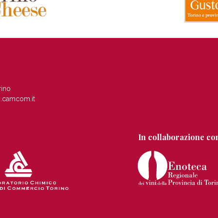
rino
.camcom.it
In collaborazione co