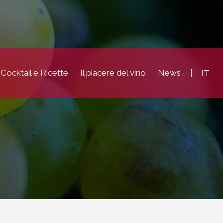
Cocktail e Ricette
Il piacere del vino
News
IT