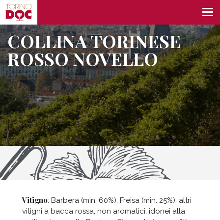
COLLINA TORINESE
ROSSO NOVELLO
Vitigno
: Barbera (min. 60%), Freisa (min. 25%), altri
vitigni a bacca rossa, non aromatici, idonei alla