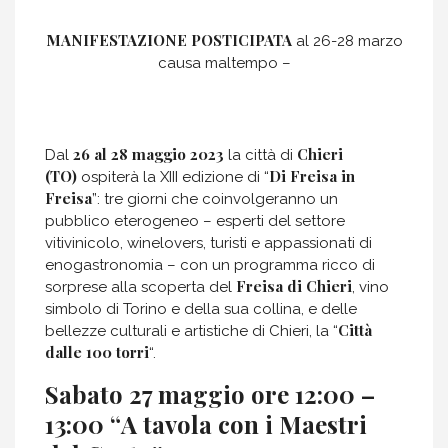
MANIFESTAZIONE POSTICIPATA
al 26-28 marzo
causa maltempo –
26 al 28 maggio 2023
Chieri
Dal
la città di
(TO)
Di Freisa in
ospiterà la XIII edizione di “
Freisa
”: tre giorni che coinvolgeranno un
pubblico eterogeneo – esperti del settore
vitivinicolo, winelovers, turisti e appassionati di
enogastronomia – con un programma ricco di
Freisa di Chieri
sorprese alla scoperta del
, vino
simbolo di Torino e della sua collina, e delle
Città
bellezze culturali e artistiche di Chieri, la “
dalle 100 torri
“.
Sabato 27 maggio ore 12:00 –
13:00
“
A tavola con i Maestri