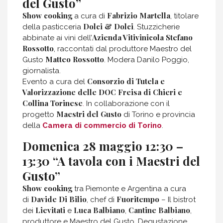
del Gusto
”
Show cooking
Fabrizio Martella
a cura di
, titolare
Dolci & Dolci
della pasticceria
. Stuzzicherie
Azienda Vitivinicola Stefano
abbinate ai vini dell’
Rossotto
, raccontati dal produttore Maestro del
Matteo Rossotto
Gusto
. Modera Danilo Poggio,
giornalista.
Consorzio di Tutela e
Evento a cura del
Valorizzazione delle DOC Freisa di Chieri e
Collina Torinese
.
In collaborazione con il
Maestri del Gusto
progetto
di Torino e provincia
della
Camera di commercio di Torino
.
Domenica 28 maggio 12:30 –
13:30 “A tavola con i Maestri del
Gusto”
Show cooking
tra Piemonte e Argentina a cura
Davide Di Bilio
Fuoritempo
di
, chef di
– Il bistrot
Lievitati
Luca Balbiano
Cantine Balbiano
dei
e
,
,
produttore e Maestro del Gusto. Degustazione