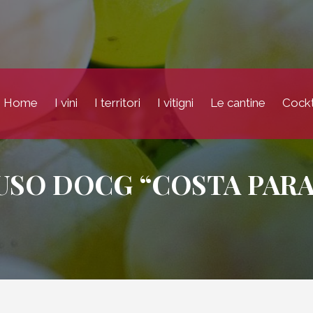
Home
I vini
I territori
I vitigni
Le cantine
Cockt
USO DOCG “COSTA PARA