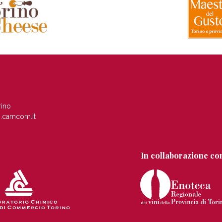
rino
.camcom.it
In collaborazione co