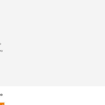
o
ro
no