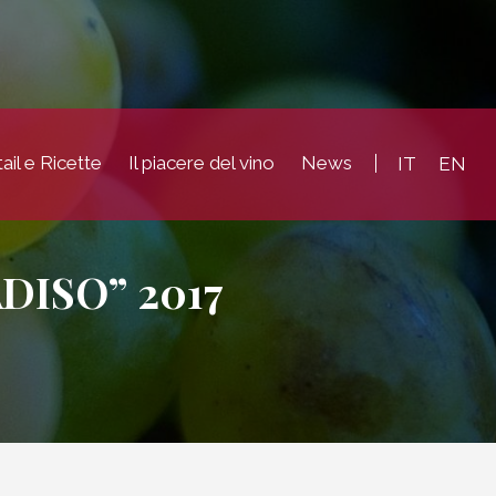
ail e Ricette
Il piacere del vino
News
IT
EN
DISO” 2017