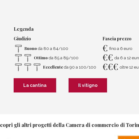
Legenda
Giudizio
Fascia prezzo
€
Buono
da 80 a 84/100
fino a 6 euro
€
€
Ottimo
da 85 a 89/100
da 6 a 12 eur
€
€
€
Eccellente
da 90 a 100/100
oltre 12 eu
La cantina
Il vitigno
copri gli altri progetti della Camera di commercio di Tori