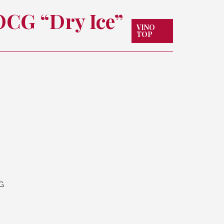
OCG “Dry Ice”
VINO
TOP
CG