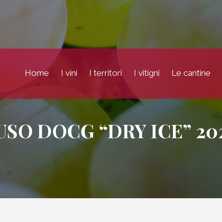
Home
I vini
I territori
I vitigni
Le cantine
USO DOCG “DRY ICE” 20