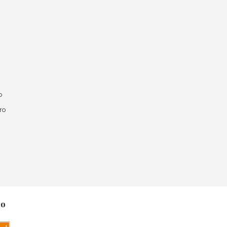
o
ro
no