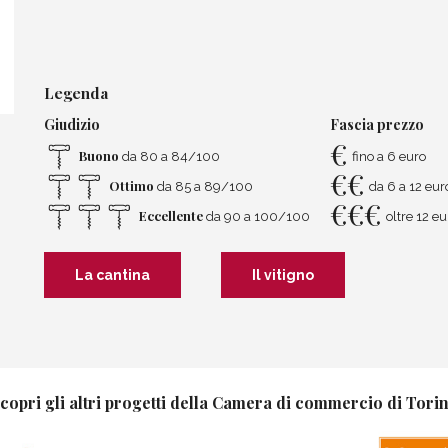
Legenda
Giudizio
Fascia prezzo
€
Buono
da 80 a 84/100
fino a 6 euro
€
€
Ottimo
da 85 a 89/100
da 6 a 12 eur
€
€
€
Eccellente
da 90 a 100/100
oltre 12 eu
La cantina
Il vitigno
copri gli altri progetti della Camera di commercio di Tori