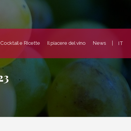
Cocktail e Ricette
Il piacere del vino
News
IT
23