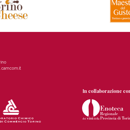
rino
.camcom.it
In collaborazione co