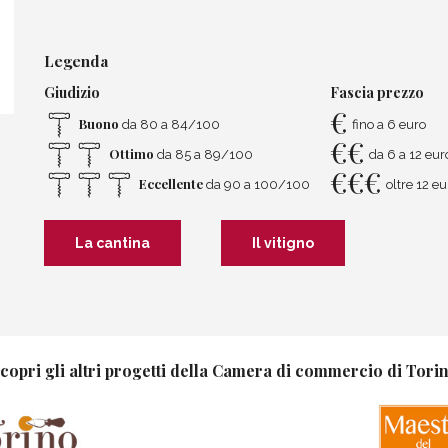
Legenda
Giudizio
Fascia prezzo
€
Buono
da 80 a 84/100
fino a 6 euro
€
€
Ottimo
da 85 a 89/100
da 6 a 12 eur
€
€
€
Eccellente
da 90 a 100/100
oltre 12 eu
La cantina
Il vitigno
copri gli altri progetti della Camera di commercio di Tori