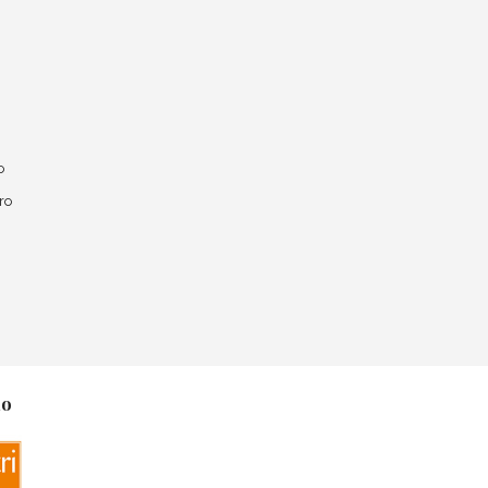
o
ro
no