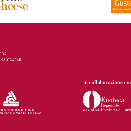
rino
.camcom.it
In collaborazione co