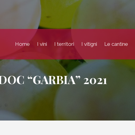
Home
I vini
I territori
I vitigni
Le cantine
 DOC “GARBIA” 2021