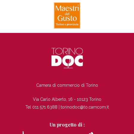
TI
Camera di commercio di Torino
Via Carlo Alberto, 16 - 10123 Torino
Tel 011 571 6388 |
torinodoc@to.camcom.it
Un progetto di :