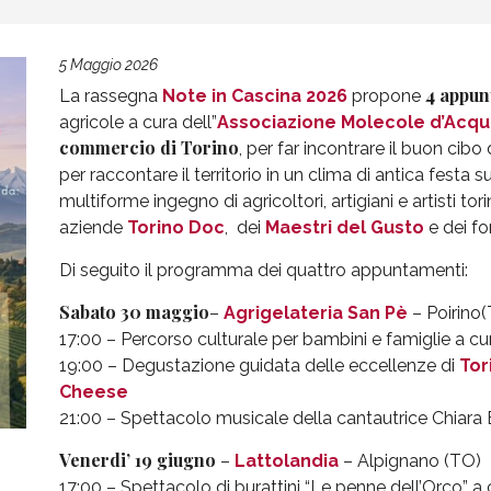
5 Maggio 2026
4 appun
La rassegna
Note in Cascina 2026
propone
agricole a cura dell”
Associazione Molecole d’Acqu
commercio di Torino
, per far incontrare il buon cibo d
per raccontare il territorio in un clima di antica festa su
multiforme ingegno di agricoltori, artigiani e artisti tor
aziende
Torino Doc
,
dei
Maestri del Gusto
e dei fo
Di seguito il programma dei quattro appuntamenti:
Sabato 30 maggio
–
Agrigelateria San Pè
– Poirino
17:00 – Percorso culturale per bambini e famiglie a cu
19:00 – Degustazione guidata delle eccellenze di
Tor
Cheese
21:00 – Spettacolo musicale della cantautrice Chiara E
Venerdi’ 19 giugno
–
Lattolandia
– Alpignano (TO)
17:00 – Spettacolo di burattini “Le penne dell’Orco” a 