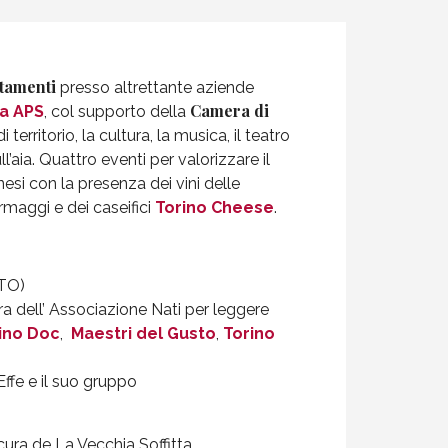
tamenti
presso altrettante aziende
Camera di
a APS
, col supporto della
i territorio, la cultura, la musica, il teatro
ll’aia. Quattro eventi per valorizzare il
inesi con la presenza dei vini delle
rmaggi e dei caseifici
Torino Cheese
.
(TO)
ra dell’ Associazione Nati per leggere
ino Doc
,
Maestri del Gusto
,
Torino
ffe e il suo gruppo
cura de La Vecchia Soffitta