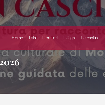
Home
I vini
I territori
I vitigni
Le cantine
2026