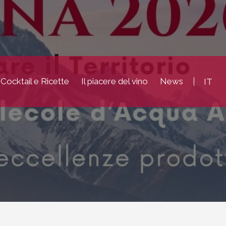
Cocktail e Ricette
Il piacere del vino
News
IT