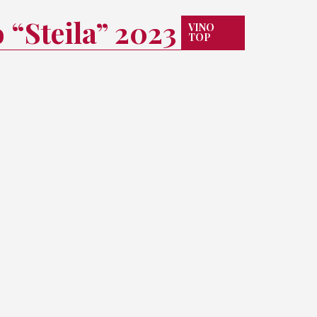
“Steila” 2023
VINO
TOP