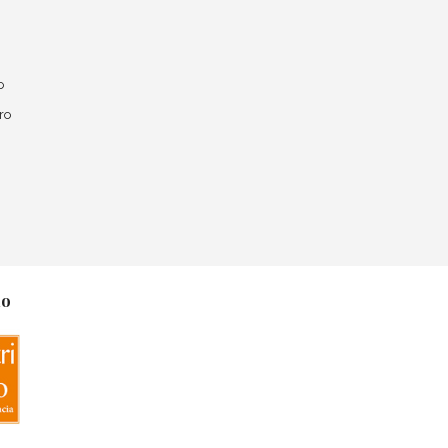
o
ro
no