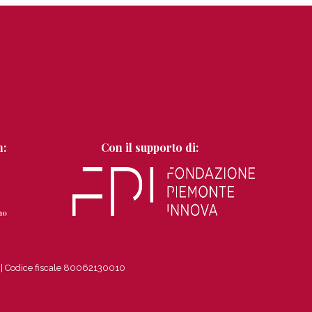
n:
Con il supporto di:
8
|
Codice fiscale 80062130010