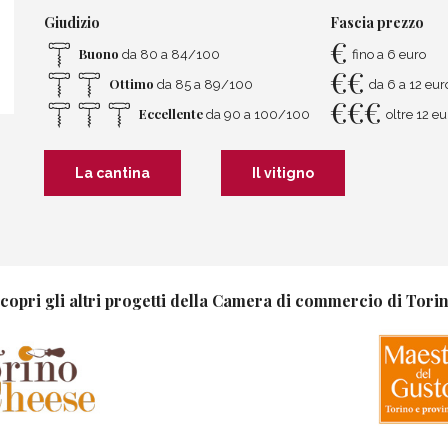
Giudizio
Fascia prezzo
€
Buono
da 80 a 84/100
fino a 6 euro
€
€
Ottimo
da 85 a 89/100
da 6 a 12 eur
€
€
€
Eccellente
da 90 a 100/100
oltre 12 eu
La cantina
Il vitigno
copri gli altri progetti della Camera di commercio di Tori