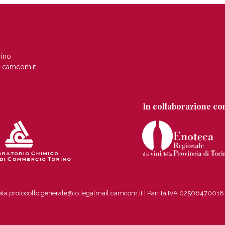
rino
.camcom.it
In collaborazione co
ficata protocollo.generale@to.legalmail.camcom.it | Partita IVA 0250647001