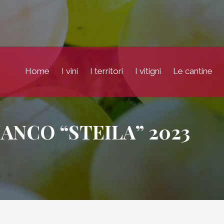
Home
I vini
I territori
I vitigni
Le cantine
ANCO “STEILA” 2023