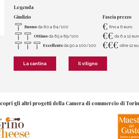
Legenda
Giudizio
Fascia prezzo
€
Buono
da 80 a 84/100
fino a 6 euro
€
€
Ottimo
da 85 a 89/100
da 6 a 12 eur
€
€
€
Eccellente
da 90 a 100/100
oltre 12 eu
La cantina
Il vitigno
copri gli altri progetti della Camera di commercio di Tori