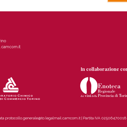
rino
.camcom.it
In collaborazione co
ficata protocollo.generale@to.legalmail.camcom.it | Partita IVA 0250647001