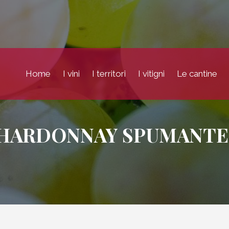
Home
I vini
I territori
I vitigni
Le cantine
HARDONNAY SPUMANTE 