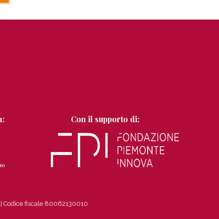
n:
Con il supporto di:
8
|
Codice fiscale 80062130010