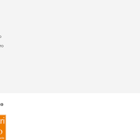
o
ro
no