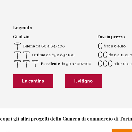
Legenda
Giudizio
Fascia prezzo
€
Buono
da 80 a 84/100
fino a 6 euro
€
€
Ottimo
da 85 a 89/100
da 6 a 12 eur
€
€
€
Eccellente
da 90 a 100/100
oltre 12 eu
La cantina
Il vitigno
copri gli altri progetti della Camera di commercio di Tori