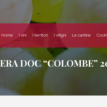
Home
I vini
I territori
I vitigni
Le cantine
Cockt
ERA DOC “COLOMBE” 2