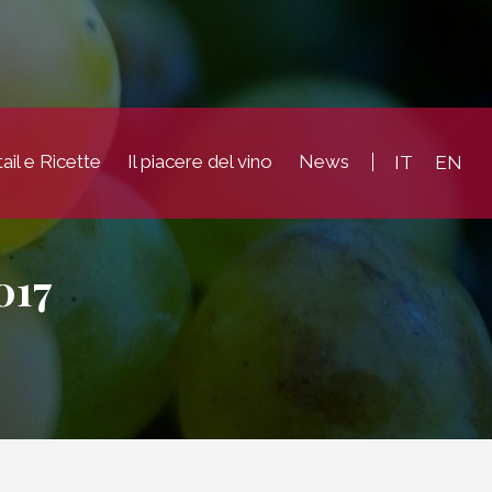
ail e Ricette
Il piacere del vino
News
IT
EN
017