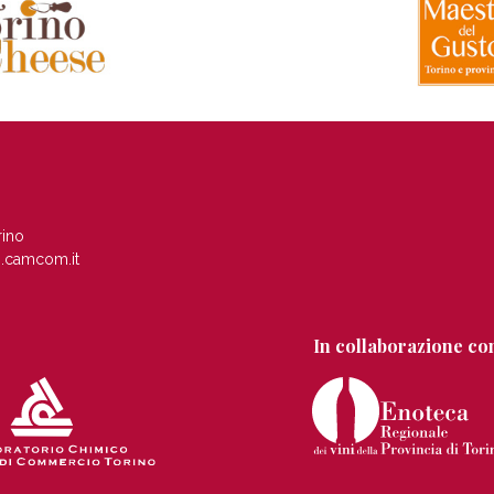
rino
.camcom.it
In collaborazione co