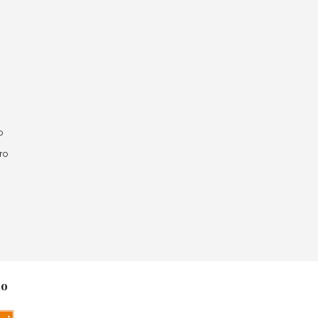
o
ro
no