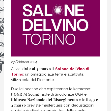
23 Febbraio 2024
dal 2 al 4 marzo
Al via,
, il
Salone del Vino di
Torino
: un omaggio alla terra e all’attività
vitivinicola del Piemonte.
Due le location che ospiteranno la kermesse:
OGR
l’
. Al Social Table di Snodo alle OGR e
Museo Nazionale del Risorgimento
2, 3 e
il
e le il
4 marzo
previste masterclass con degustazioni
guidate dedicate ai produttori della nostra