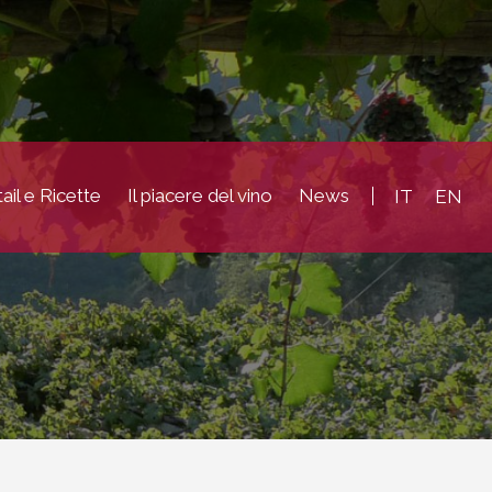
ail e Ricette
Il piacere del vino
News
IT
EN