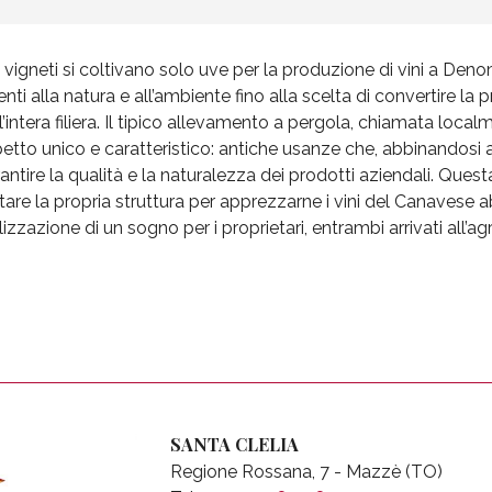
 vigneti si coltivano solo uve per la produzione di vini a Den
enti alla natura e all’ambiente fino alla scelta di convertire la
l’intera filiera. Il tipico allevamento a pergola, chiamata loca
etto unico e caratteristico: antiche usanze che, abbinandosi
antire la qualità e la naturalezza dei prodotti aziendali. Questa
itare la propria struttura per apprezzarne i vini del Canavese ab
lizzazione di un sogno per i proprietari, entrambi arrivati all’a
SANTA CLELIA
Regione Rossana, 7 - Mazzè (TO)