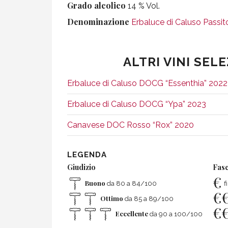
Grado alcolico
14 % Vol.
Denominazione
Erbaluce di Caluso Passi
ALTRI VINI SEL
Erbaluce di Caluso DOCG “Essenthia” 2022
Erbaluce di Caluso DOCG “Ypa” 2023
Canavese DOC Rosso “Rox” 2020
LEGENDA
Giudizio
Fasc
€
Buono
da 80 a 84/100
f
€
Ottimo
da 85 a 89/100
€
Eccellente
da 90 a 100/100