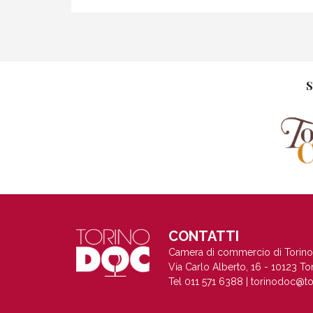
S
CONTATTI
Camera di commercio di Torino
Via Carlo Alberto, 16 - 10123 To
Tel 011 571 6388 |
torinodoc@to