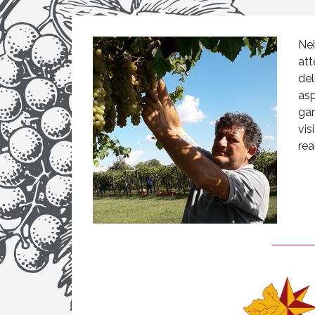
Nei
att
del
asp
gar
vis
rea