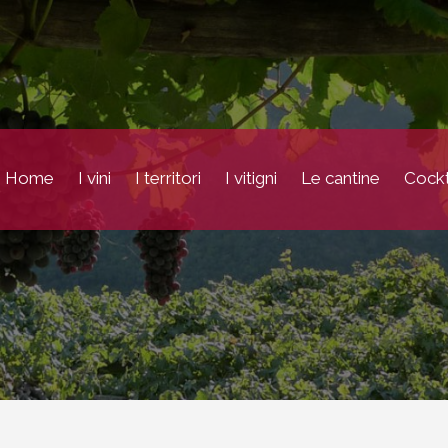
Home
I vini
I territori
I vitigni
Le cantine
Cockt