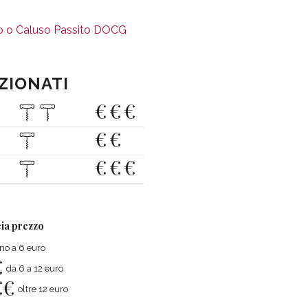
to o Caluso Passito DOCG
EZIONATI
€
€
€
€
€
€
€
€
ia prezzo
ino a 6 euro
€
da 6 a 12 euro
€
€
oltre 12 euro