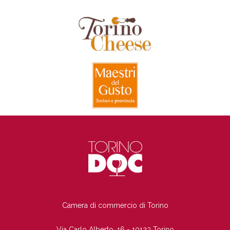
TI
Camera di commercio di Torino
Via Carlo Alberto, 16 - 10123 Torino