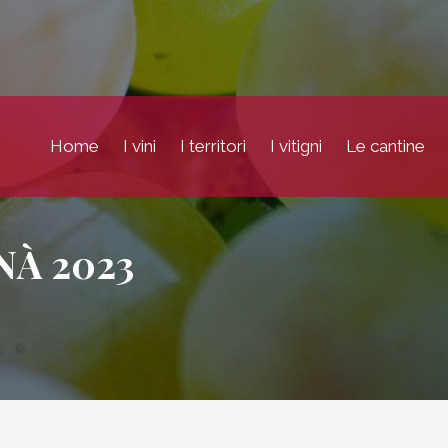
Home
I vini
I territori
I vitigni
Le cantine
NÀ 2023