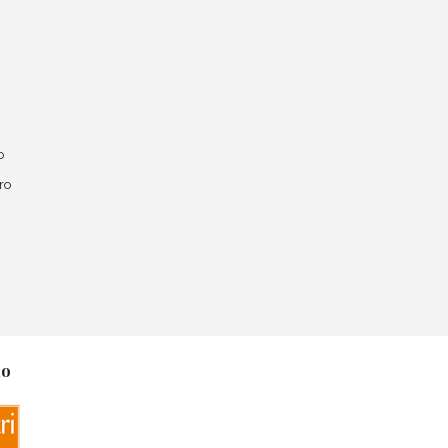
o
ro
no