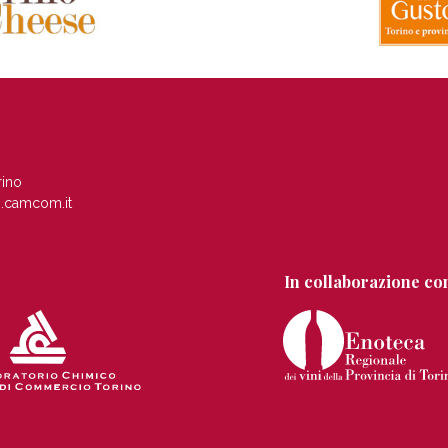
rino
.camcom.it
In collaborazione co