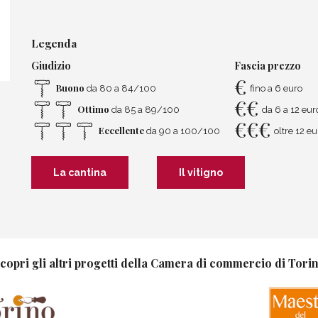
Legenda
Giudizio
Fascia prezzo
€
Buono
da 80 a 84/100
fino a 6 euro
€
€
Ottimo
da 85 a 89/100
da 6 a 12 eur
€
€
€
Eccellente
da 90 a 100/100
oltre 12 eu
La cantina
Il vitigno
copri gli altri progetti della Camera di commercio di Tori