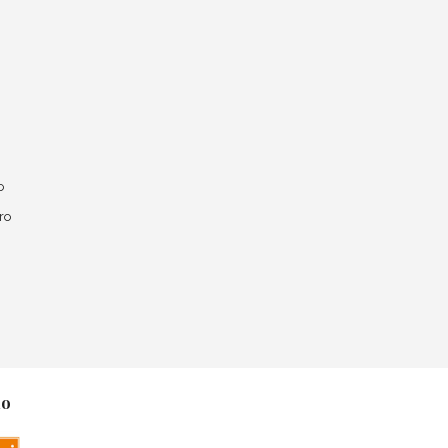
o
ro
no