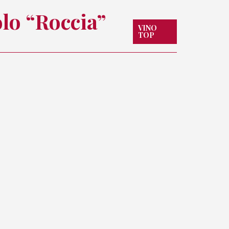
lo “Roccia”
VINO
TOP