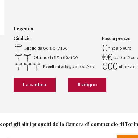
Legenda
Giudizio
Fascia prezzo
€
Buono
da 80 a 84/100
fino a 6 euro
€
€
Ottimo
da 85 a 89/100
da 6 a 12 eur
€
€
€
Eccellente
da 90 a 100/100
oltre 12 eu
La cantina
Il vitigno
copri gli altri progetti della Camera di commercio di Tori