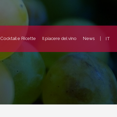
Cocktail e Ricette
Il piacere del vino
News
IT