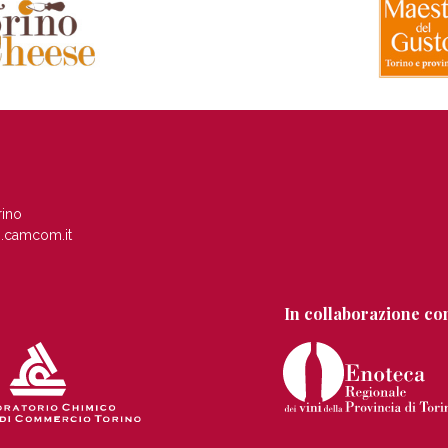
rino
.camcom.it
In collaborazione co