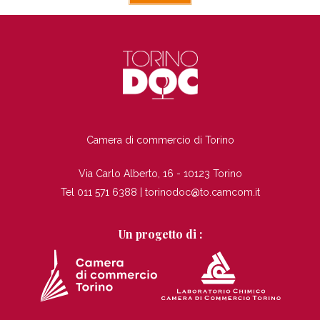
TI
Camera di commercio di Torino
Via Carlo Alberto, 16 - 10123 Torino
Tel 011 571 6388 |
torinodoc@to.camcom.it
Un progetto di :