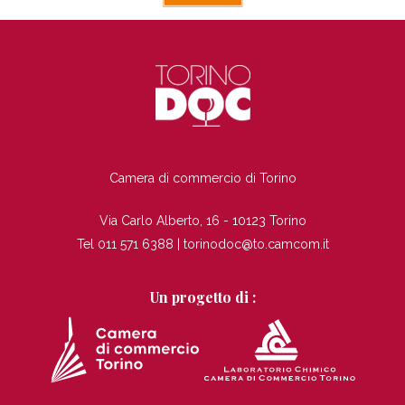
TI
Camera di commercio di Torino
Via Carlo Alberto, 16 - 10123 Torino
Tel 011 571 6388 |
torinodoc@to.camcom.it
Un progetto di :