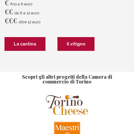
€
fino a 6 euro
€
€
da 6 a 12 euro
€
€
€
oltre 12 euro
La cantina
Il vitigno
Scopri gli altri progetti della Camera di
commercio di Torino