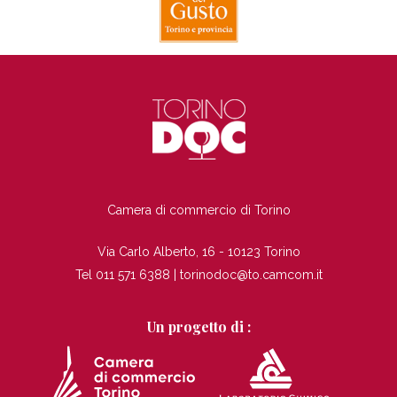
TI
Camera di commercio di Torino
Via Carlo Alberto, 16 - 10123 Torino
Tel 011 571 6388 |
torinodoc@to.camcom.it
Un progetto di :