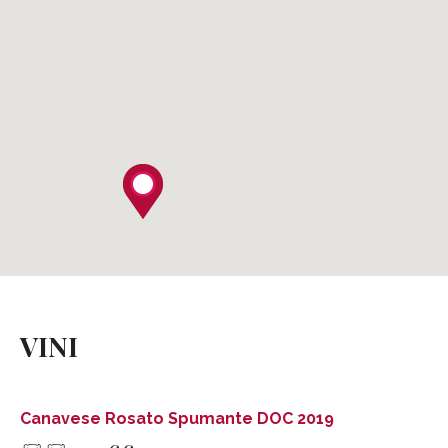
Canavese Rosato Spumante DOC 2019
GIACOMETTO BRUNO AZIENDA VITIVINICOLA
VINI
Via Armando Diaz, 69
10014 Caluso (TO)
Tel .
+39 011 9832898
Cell . 348 6522427
Canavese Rosato Spumante DOC 2019
info@giacometto.com