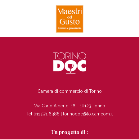
TI
Camera di commercio di Torino
Via Carlo Alberto, 16 - 10123 Torino
Tel 011 571 6388 |
torinodoc@to.camcom.it
Un progetto di :