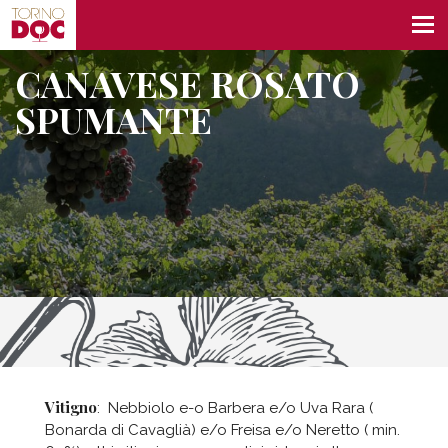
CANAVESE ROSATO
SPUMANTE
Vitigno
: Nebbiolo e-o Barbera e/o Uva Rara (
Bonarda di Cavaglià) e/o Freisa e/o Neretto ( min.