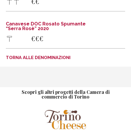
€
€
www.giacometto.com
SCOPRI DI PIÃ¹
Canavese DOC Rosato Spumante
INDICAZIONI STRADALI
“Serra Rosè” 2020
Canavese DOC Rosato Spumante “Serra Rosè” 2020
€
€
€
CANTINA DELLA SERRA
Via Str. Nuova, 12
10010 Piverone (TO)
TORNA ALLE DENOMINAZIONI
Tel .
+39 0125 72166
Fax +39 0125 727565
info@cantinadellaserra.it
www.cantinadellaserra.com
Scopri gli altri progetti della Camera di
SCOPRI DI PIÃ¹
commercio di Torino
INDICAZIONI STRADALI