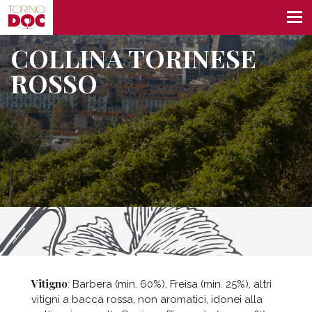
COLLINA TORINESE
ROSSO
Vitigno
: Barbera (min. 60%), Freisa (min. 25%), altri
vitigni a bacca rossa, non aromatici, idonei alla