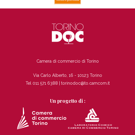
TERRE DEL CREARIO
Località Granget, 1
10087 Valperga (TO)
Tel .
Cell . 335 6296280
info@terredelcreario.it
www.terredelcreario.it
TI
SCOPRI DI PIÃ¹
Camera di commercio di Torino
INDICAZIONI STRADALI
Via Carlo Alberto, 16 - 10123 Torino
Tel 011 571 6388 |
torinodoc@to.camcom.it
Un progetto di :