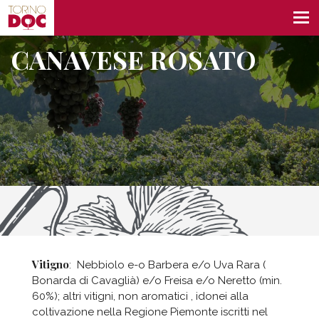
CANAVESE ROSATO
Vitigno
: Nebbiolo e-o Barbera e/o Uva Rara (
Bonarda di Cavaglià) e/o Freisa e/o Neretto (min.
60%); altri vitigni, non aromatici , idonei alla
coltivazione nella Regione Piemonte iscritti nel