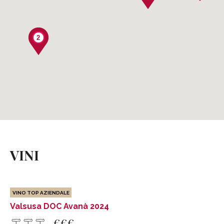
2
Valsusa DOC Avanà 2024
AZIENDA AGRICOLA MARTINA DI SERENO SERENA
VINI
Frazione San Rocco, 10
Giaglione (TO)
Tel .
+39 0122 629264
Cell . +39 335 6083966
VINO TOP AZIENDALE
info@creseren.it
Valsusa DOC Avanà 2024
www.creseren.it
€
€
€